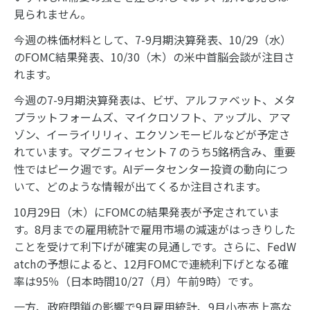
見られません。
今週の株価材料として、7-9月期決算発表、10/29（水）
のFOMC結果発表、10/30（木）の米中首脳会談が注目さ
れます。
今週の7-9月期決算発表は、ビザ、アルファベット、メタ
プラットフォームズ、マイクロソフト、アップル、アマ
ゾン、イーライリリィ、エクソンモービルなどが予定さ
れています。マグニフィセント７のうち5銘柄含み、重要
性ではピーク週です。AIデータセンター投資の動向につ
いて、どのような情報が出てくるか注目されます。
10月29日（木）にFOMCの結果発表が予定されていま
す。8月までの雇用統計で雇用市場の減速がはっきりした
ことを受けて利下げが確実の見通しです。さらに、FedW
atchの予想によると、12月FOMCで連続利下げとなる確
率は95％（日本時間10/27（月）午前9時）です。
一方、政府閉鎖の影響で9月雇用統計、9月小売売上高な