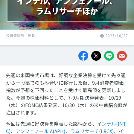
投資情報部 榮 聡
2025/10/27
先週の米国株式市場は、好調な企業決算を受けて先々週
から一段高でのもみ合いに移行した後、9月消費者物価
指数が予想を下回ったことを受けて最高値を更新しまし
た。今週の株価材料として、7-9月期決算発表、10/29
（水）のFOMC結果発表、10/30（木）の米中首脳会談が
注目されます。
今回は先週に好決算を発表した銘柄から、
インテル(INT
C)
、
アンフェノール A(APH)
、
ラムリサーチ(LRCX)
、
イ