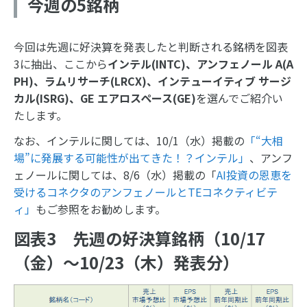
今週の5銘柄
今回は先週に好決算を発表したと判断される銘柄を図表
3に抽出、ここから
インテル
(INTC)
、アンフェノール
A(A
PH)
、ラムリサーチ
(LRCX)
、インテューイティブ サージ
カル
(ISRG)
、
GE
エアロスペース
(GE)
を選んでご紹介い
たします。
なお、インテルに関しては、10/1（水）掲載の
「“大相
場”に発展する可能性が出てきた！？インテル」
、アンフ
ェノールに関しては、8/6（水）掲載の「
AI投資の恩恵を
受けるコネクタのアンフェノールとTEコネクティビテ
ィ」
もご参照をお勧めします。
図表3 先週の好決算銘柄（10/17
（金）～10/23（木）発表分）