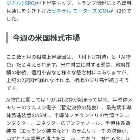
ジカル(ISRG)
が上昇率トップ、トランプ関税による費用
見通しを引き下げた
ゼネラル モーターズ(GM)
が同2位で
した。
今週の米国株式市場
ここ数ヵ月の相場上昇要因は、「利下げ期待」と「AI物
色」だと考えられます。米中対立に対する懸念、政府閉
鎖の継続、信用不安など様々な懸念材料はありますが、
上記の2要因が崩れなければ、相場のジリ高が続きそう
です。
AI物色に関しては7-9月期決算が始まって以来、半導体メ
モリーのサムスン電子（暫定決算の発表）、最先端半導
体製造装置のASML、半導体ファウンドリの台湾セミコ
ンダクター、コネクターのアンフェノール、半導体製造
装置（エッチング装置など）のラムリサーチの決算が、
いずれもAI需要の強さを差し示しており、崩れる兆しは