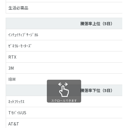
生活必需品
騰落率上位（5日）
ｲﾝﾃｭｲﾃｨﾌﾞｻｰｼﾞｶﾙ
ｾﾞﾈﾗﾙ･ﾓｰﾀｰｽﾞ
RTX
3M
IBM
騰落率下位（5日）
スクロールできます
ﾈｯﾄﾌﾘｯｸｽ
TﾓﾊﾞｲﾙUS
AT&T