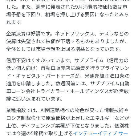
した。また、週末に発表された9月消費者物価指数は市
場予想を下回り、相場を押し上げる要因になったとみら
れます。
企業決算は好調です。ネットフリックス、テスラなどの
決算は失望されて株価が下落するものもありましたが、
全体としては市場予想を上回る増益となっています。
信用不安はくすぶっています。サブプライム（信用力の
低い個人向け）自動車販売店に融資を行うプライマレン
ド・キャピタル・パートナーズが、米連邦破産法11条の
適用を申請しました。数週間前には、サブプライム自動
車ローン会社トライカラー・ホールディングスが経営破
綻に追い込まれています。
業種指数では、AI関連銘柄への物色が戻った情報技術や
ロシア制裁強化で原油価格が上昇したエネルギーなどが
上位、ディフェンシブ業種が下位となりました。個別株
では今週の5銘柄で取り上げる
インテューイティブ サー