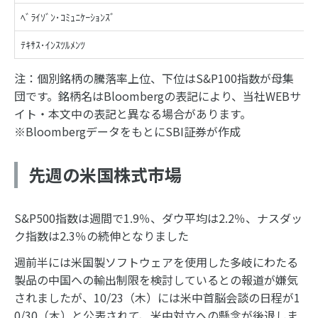
ﾍﾞﾗｲｿﾞﾝ･ｺﾐｭﾆｹｰｼｮﾝｽﾞ
ﾃｷｻｽ･ｲﾝｽﾂﾙﾒﾝﾂ
注：個別銘柄の騰落率上位、下位はS&P100指数が母集
団です。銘柄名はBloombergの表記により、当社WEBサ
イト・本文中の表記と異なる場合があります。
※BloombergデータをもとにSBI証券が作成
先週の米国株式市場
S&P500指数は週間で1.9％、ダウ平均は2.2％、ナスダッ
ク指数は2.3％の続伸となりました
週前半には米国製ソフトウェアを使用した多岐にわたる
製品の中国への輸出制限を検討しているとの報道が嫌気
されましたが、10/23（木）には米中首脳会談の日程が1
0/30（木）と公表されて、米中対立への懸念が後退しま