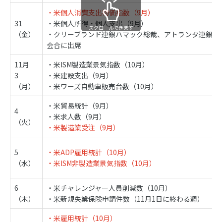
・米個人消費支出物価指数（9月）
31
・米個人所得・個人支出（9月）
スクロールできます
（金）
・クリーブランド連銀ハマック総裁、アトランタ連銀ボ
会合に出席
11月
・米ISM製造業景気指数（10月）
3
・米建設支出（9月）
（月）
・米ワーズ自動車販売台数（10月）
・米貿易統計（9月）
4
・米求人数（9月）
（火）
・米製造業受注（9月）
5
・米ADP雇用統計（10月）
（水）
・米ISM非製造業景気指数（10月）
6
・米チャレンジャー人員削減数（10月）
（木）
・米新規失業保険申請件数（11月1日に終わる週）
・米雇用統計（10月）