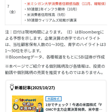
・米ミシガン大学消費者信頼感指数（11月、確報値）
7
・NY連銀1年インフラ期待（10月）
（金）
・米消費者信用残高（9月）
・NY連銀ウィリアムズ総裁が講演
注：日付は現地時間によります。（E）はBloombergに
よる予想を示します。企業決算の赤字でのハイライト
は、当社顧客保有人数の1～30位、青字のハイライトは3
1～50位を示します。
※Bloombergデータ、各種報道をもとにSBI証券が作成
※本ページでご紹介する個別銘柄及び各情報は、投資の
勧誘や個別銘柄の売買を推奨するものではありません。
新着記事(2025/10/27)
外国株式
1分でチェック！今週の米国株式「F
OMCや主力企業決算発表、米中首脳