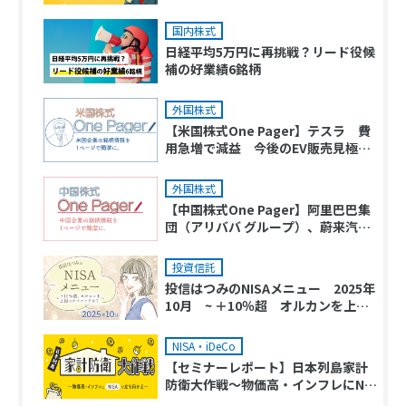
会談と注目材料が目白押し」
国内株式
日経平均5万円に再挑戦？リード役候
補の好業績6銘柄
外国株式
【米国株式One Pager】テスラ 費
用急増で減益 今後のEV販売見極め
へ
外国株式
【中国株式One Pager】阿里巴巴集
団（アリババ グループ）、蔚来汽車
（ ニオ ）、茶姫控股（Chagee Hol
dings）
投資信託
投信はつみのNISAメニュー 2025年
10月 ~ ＋10％超 オルカンを上回
ったファンドは？ ~
NISA・iDeCo
【セミナーレポート】日本列島家計
防衛大作戦～物価高・インフレにNIS
Aで立ち向かえ～前編