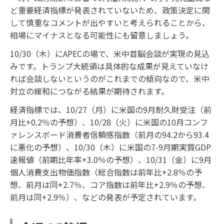
ど重要経済指標が発表されていないため、政策決定に関
して慎重なコメントが出やすいと考えられることから、
相場にマイナスとなる可能性にも留意しましょう。
10/30（木）にAPECの場で、米中首脳会談が実現の見込
みです。トランプ大統領は具体的な成果が見えていなけ
れば会談しないというのがこれまでの傾向なので、米中
対立の緩和につながる結果が期待されます。
経済指標では、10/27（月）に米国の9月耐久財受注（前
月比+0.2％の予想）、10/28（火）に米国の10月コンフ
ァレンスボード消費者信頼感指数（前月の94.2から93.4
に悪化の予想）、10/30（木）に米国の7-9月期実質GDP
速報値（前期比年率+3.0％の予想）、10/31（金）に9月
個人消費支出物価指数（総合指数は前年比+2.8％の予
想、前月は同+2.7％、コア指数は前年比+2.9％の予想、
前月は同+2.9％）、などの発表が予定されています。