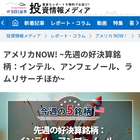
新着記事
レポート・コラム
動画
特集
著者
投資情報メディア
レポート・コラム
アメリカ NOW！
アメリカNOW! ~先週の好決算銘
柄：インテル、アンフェノール、ラ
ムリサーチほか~