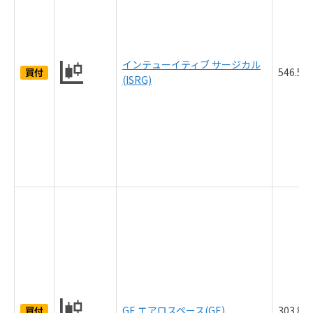
インテューイティブ サージカル
546.5
買付
(ISRG)
GE エアロスペース(GE)
303.8
買付