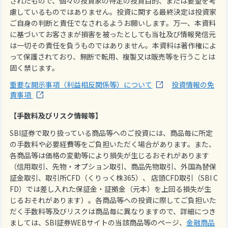
されたもので、個々の投資家の特定の投資目的、または要望を考
慮しているものではありません。投資に関する最終決定は投資家
ご自身の判断と責任でなされるようお願いします。万一、本資料
に基づいてお客さまが損害を被ったとしても当社及び情報発信元
は一切その責任を負うものではありません。本資料は著作権によ
って保護されており、無断で転用、複製又は販売等を行うことは
固く禁じます。
重要な開示事項（利益相反関係等）について
投資情報の免
責事項
【手数料及びリスク情報等】
SBI証券で取り扱っている商品等へのご投資には、商品毎に所定
の手数料や必要経費等をご負担いただく場合があります。また、
各商品等は価格の変動等により損失が生じるおそれがあります
（信用取引、先物・オプション取引、商品先物取引、外国為替保
証金取引、取引所CFD（くりっく株365）、 店頭CFD取引（SBI C
FD）では差し入れた保証金・証拠金（元本）を上回る損失が生
じるおそれがあります）。各商品等への投資に際してご負担いた
だく手数料等及びリスクは商品毎に異なりますので、詳細につき
ましては、SBI証券WEBサイトの当該商品等のページ、
金融商品