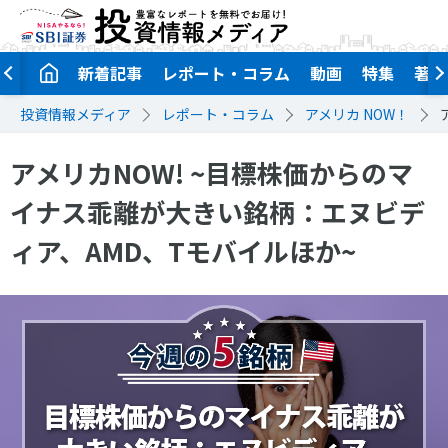
新着記事
レポート・コラム
動画
特集
著者
投資情報メディア
レポート・コラム
アメリカ NOW！
アメリカNOW! ~目標株価からのマ
イナス乖離が大きい銘柄：エヌビデ
ィア、AMD、Tモバイルほか~