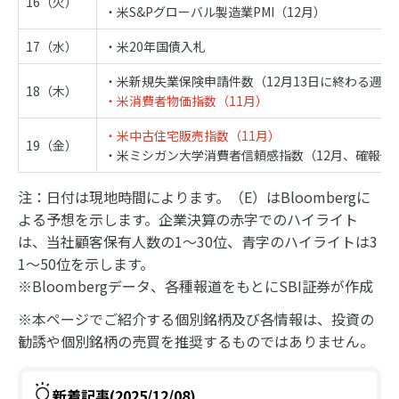
16（火）
・米S&Pグローバル製造業PMI（12月）
17（水）
・米20年国債入札
・米新規失業保険申請件数（12月13日に終わる週）
18（木）
・米消費者物価指数（11月）
・米中古住宅販売指数（11月）
19（金）
・米ミシガン大学消費者信頼感指数（12月、確報値
注：日付は現地時間によります。（E）はBloombergに
よる予想を示します。企業決算の赤字でのハイライト
は、当社顧客保有人数の1～30位、青字のハイライトは3
1～50位を示します。
※Bloombergデータ、各種報道をもとにSBI証券が作成
※本ページでご紹介する個別銘柄及び各情報は、投資の
勧誘や個別銘柄の売買を推奨するものではありません。
新着記事(2025/12/08)