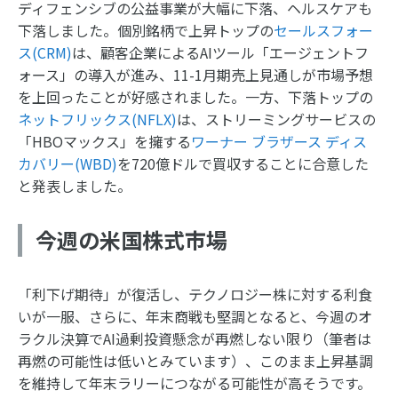
ディフェンシブの公益事業が大幅に下落、ヘルスケアも
下落しました。個別銘柄で上昇トップの
セールスフォー
ス(CRM)
は、顧客企業によるAIツール「エージェントフ
ォース」の導入が進み、11-1月期売上見通しが市場予想
を上回ったことが好感されました。一方、下落トップの
ネットフリックス(NFLX)
は、ストリーミングサービスの
「HBOマックス」を擁する
ワーナー ブラザース ディス
カバリー(WBD)
を720億ドルで買収することに合意した
と発表しました。
今週の米国株式市場
「利下げ期待」が復活し、テクノロジー株に対する利食
いが一服、さらに、年末商戦も堅調となると、今週のオ
ラクル決算でAI過剰投資懸念が再燃しない限り（筆者は
再燃の可能性は低いとみています）、このまま上昇基調
を維持して年末ラリーにつながる可能性が高そうです。