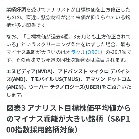
業績好調を受けてアナリストが目標株価を上方修正した
ものの、直近に懸念材料が出て株価が抑えられている銘
柄が多い印象です。
なお、「目標株価が過去4週、3ヵ月とも上方修正されて
いる」というスクリーニング条件をはずした場合、最も
マイナス乖離が大きいのは
オラクル(ORCL）
の-39.7％で
す。その意味でも今週の同社決算発表は注目されます。
エヌビディア
(NVDA)
、アドバンスト マイクロ デバイシ
ズ
(AMD)
、
T
モバイル
US(TMUS)
、アマゾン ドットコム
(AMZN)
、ウーバー テクノロジーズ
(UBER)
をご紹介いた
します。
図表3 アナリスト目標株価平均値から
のマイナス乖離が大きい銘柄（S&P1
00指数採用銘柄対象）