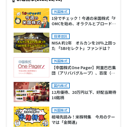
外国株式
1分でチェック！今週の米国株式「F
OMCを始め、オラクルとブロードコ
ム決算発表がポイント」
投資信託
NISA 約2年 オルカンを20％上回っ
た 「SBIセレクト」ファンドは？
外国株式
【中国株式One Pager】阿里巴巴集
団（アリババグループ）、百度（バ
イドゥ）、蔚来汽車（ ニオ ）、ポニ
ー AI
国内株式
12月優待、20万円以下、好配当期待
10銘柄
外国株式
相場先読み！米株特集 今月のテー
マは「金関連」