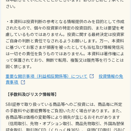
さい。
・本資料は投資判断の参考となる情報提供のみを目的として作成
されたもので、個々の投資家の特定の投資目的、または要望を考
慮しているものではありません。投資に関する最終決定は投資家
ご自身の判断と責任でなされるようお願いします。万一、本資料
に基づいてお客さまが損害を被ったとしても当社及び情報発信元
は一切その責任を負うものではありません。本資料は著作権によ
って保護されており、無断で転用、複製又は販売等を行うことは
固く禁じます。
重要な開示事項（利益相反関係等）について
投資情報の免
責事項
【手数料及びリスク情報等】
SBI証券で取り扱っている商品等へのご投資には、商品毎に所定
の手数料や必要経費等をご負担いただく場合があります。また、
各商品等は価格の変動等により損失が生じるおそれがあります
（信用取引、先物・オプション取引、商品先物取引、外国為替保
証金取引、取引所CFD（くりっく株365）、 店頭CFD取引（SBI C