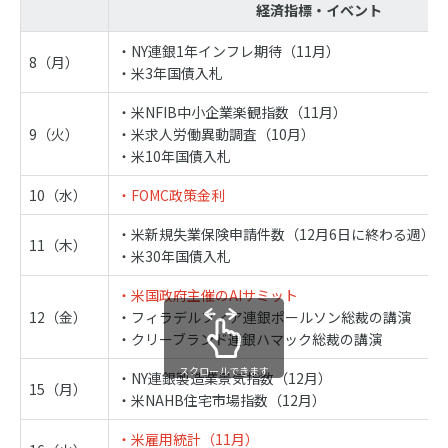
経済指標・イベント
・NY連銀1年インフレ期待（11月）
8（月）
・米3年国債入札
・米NFIB中小企業楽観指数（11月）
9（火）
・米求人労働異動調査（10月）
・米10年国債入札
10（水）
・FOMC政策金利
・米新規失業保険申請件数（12月6日に終わる週）
11（木）
・米30年国債入札
・米国政府主催のAIサミット
12（金）
・フィラデルフィア連銀ポールソン総裁の講演
・クリーブランド連銀ハマック総裁の講演
スクロールできます
・NY連銀製造業景気指数（12月）
15（月）
・米NAHB住宅市場指数（12月）
・米雇用統計（11月）