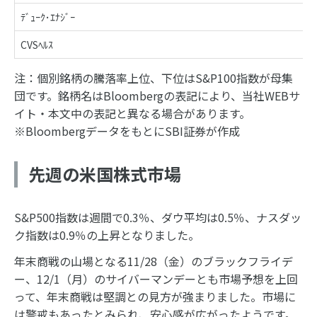
ﾃﾞｭｰｸ･ｴﾅｼﾞｰ
CVSﾍﾙｽ
注：個別銘柄の騰落率上位、下位はS&P100指数が母集
団です。銘柄名はBloombergの表記により、当社WEBサ
イト・本文中の表記と異なる場合があります。
※BloombergデータをもとにSBI証券が作成
先週の米国株式市場
S&P500指数は週間で0.3％、ダウ平均は0.5％、ナスダッ
ク指数は0.9％の上昇となりました。
年末商戦の山場となる11/28（金）のブラックフライデ
ー、12/1（月）のサイバーマンデーとも市場予想を上回
って、年末商戦は堅調との見方が強まりました。市場に
は警戒もあったとみられ、安心感が広がったようです。