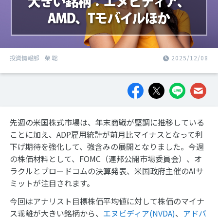
投資情報部 榮 聡
2025/12/08
先週の米国株式市場は、年末商戦が堅調に推移している
ことに加え、ADP雇用統計が前月比マイナスとなって利
下げ期待を強化して、強含みの展開となりました。今週
の株価材料として、FOMC（連邦公開市場委員会）、オ
ラクルとブロードコムの決算発表、米国政府主催のAIサ
ミットが注目されます。
今回はアナリスト目標株価平均値に対して株価のマイナ
ス乖離が大きい銘柄から、
エヌビディア(NVDA)
、
アドバ