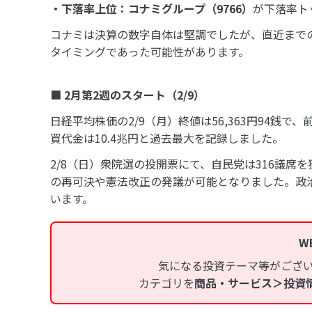
・下落率上位：コナミグループ（
9766
）
が下落率ト
コナミは決算の数字自体は堅調でしたが、直近まで
タイミングであった可能性があります。
■
2
月第
2
週のスタート（
2/9
）
日経平均株価の2/9（月）終値は56,363円94銭で、
買代金は10.4兆円と過去最大を記録しました。
2/8（日）衆院選の投開票にて、自民党は316議席
の再可決や憲法改正の発議が可能となりました。政
います。
W
気になる投資テーマ等がござ
カテゴリを
商品・サービス＞投資