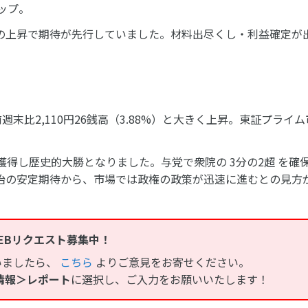
ップ。
の上昇で期待が先行していました。材料出尽くし・利益確定が
前週末比2,110円26銭高（3.88%）と大きく上昇。東証プライ
を獲得し歴史的大勝となりました。与党で衆院の 3分の2超 を確
治の安定期待から、市場では政権の政策が迅速に進むとの見方
EBリクエスト募集中！
いましたら、
こちら
よりご意見をお寄せください。
情報＞レポート
に選択し、ご入力をお願いいたします！