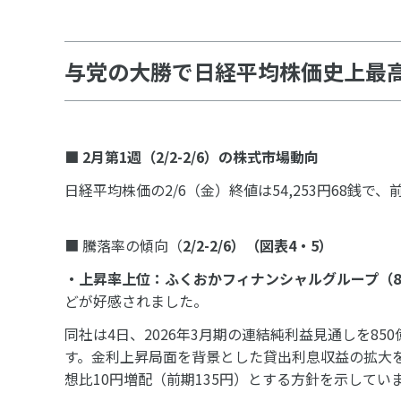
与党の大勝で日経平均株価史上最
■
2
月第
1
週（
2/2-
2
/6
）
の株式市場動向
日経平均株価の2/6（金）終値は54,253円68銭で、
■ 騰落率の傾向（
2/2-2/6
）（図表
4
・
5
）
・上昇率上位：ふくおかフ
ィナンシャルグループ
（
8
どが好感されました。
同社は4日、2026年3月期の連結純利益見通しを8
す。金利上昇局面を背景とした貸出利息収益の拡大を
想比10円増配（前期135円）とする方針を示してい