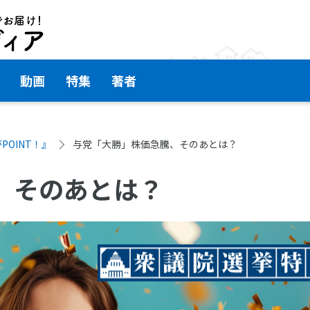
動画
特集
著者
POINT！』
与党「大勝」株価急騰、そのあとは？
、そのあとは？