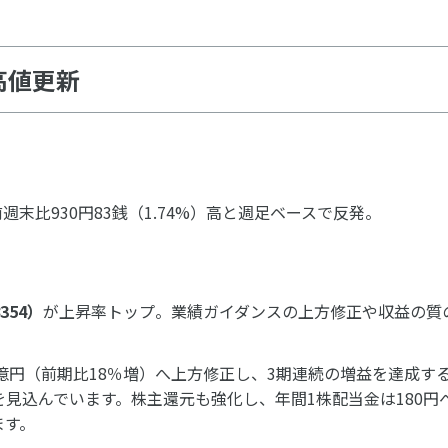
高値更新
前週末比930円83銭（1.74%）高と週足ベースで反発。
354
）
が上昇率トップ。業績ガイダンスの上方修正や収益の質
50億円（前期比18％増）へ上方修正し、3期連続の増益を達成す
見込んでいます。株主還元も強化し、年間1株配当金は180円
ます。