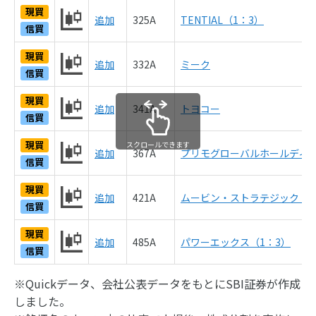
現買
追加
325A
TENTIAL（1：3）
信買
現買
追加
332A
ミーク
信買
現買
追加
341A
トヨコー
信買
現買
スクロールできます
追加
367A
プリモグローバルホールディ
信買
現買
追加
421A
ムービン・ストラテジック・
信買
現買
追加
485A
パワーエックス（1：3）
信買
※Quickデータ、会社公表データをもとにSBI証券が作成
しました。