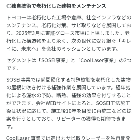
◎
独自技術で老朽化した建物をメンテナンス
トヨコーは老朽化した工場や倉庫、社会インフラなどの
メンテナンス、老朽化対策、サビ取りなどを展開してお
り、2025年3月に東証グロース市場に上場しました。老
朽化した構造物をより永く、次の世代に受け継ぐ「キレ
イに、未来へ」を会社のミッションとしています。
セグメントは「SOSEI事業」と「CoolLaser事業」の2つ
です。
SOSEI事業では瞬間硬化する特殊樹脂を老朽化した建物
の屋根に吹き付ける補強作業を展開しています。経年劣
化による漏水の予防、断熱、補強の効果を付与すること
ができます。会社WEBサイトによると、SOSEI工法施工
後は状況に応じて、施工後10年を目安に再施工などの提
案を行うとしており、リピーターの獲得も期待できま
す。
CoolLaser 事業では高出力サビ取りレーザーを独自開発