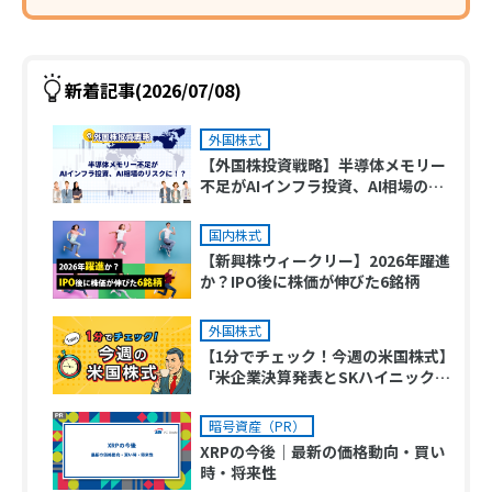
新着記事(2026/07/08)
外国株式
【外国株投資戦略】半導体メモリー
不足がAIインフラ投資、AI相場のリ
スクに！？
国内株式
【新興株ウィークリー】2026年躍進
か？IPO後に株価が伸びた6銘柄
外国株式
【1分でチェック！今週の米国株式】
「米企業決算発表とSKハイニックス
の米国ADR上場がポイント」
暗号資産（PR）
XRPの今後｜最新の価格動向・買い
時・将来性