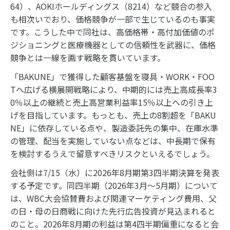
64）、AOKIホールディングス（8214）など競合の参入
も相次いでおり、価格競争が一部で生じているのも事実
です。こうした中で同社は、高価格帯・高付加価値のポ
ジショニングと医療機器としての信頼性を武器に、価格
競争とは一線を画す戦略を貫いています。
「BAKUNE」で獲得した顧客基盤を寝具・WORK・FOO
Tへ広げる横展開戦略により、中期的には売上高成長率3
0％以上の継続と売上高営業利益率15％以上への引き上
げを目指しています。もっとも、売上の8割超を「BAKU
NE」に依存している点や、製造委託先の集中、在庫水準
の管理、配当を実施していない点などは、中長期で保有
を検討するうえで留意すべきリスクといえるでしょう。
会社側は7/15（水）に2026年8月期第3四半期決算を発表
する予定です。同四半期（2026年3月～5月期）について
は、WBC大会協賛費および関連マーケティング費用、父
の日・母の日商戦に向けた先行広告投資が見込まれると
のこと。2026年8月期の利益は第4四半期偏重になると会