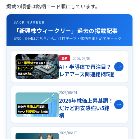
掲載の順番は銘柄コード順にしています。
BACK NUMBER
「新興株ウィークリー」過去の掲載記事
見逃した回はこちらから。注目テーマ・銘柄をまとめてチェック
2026/07/01
最新
AI・半導体で再注目？
→
レアアース関連銘柄5選
2026/06/24
2026年株価上昇基調！
→
だけど割安感強い5銘
柄
2026/06/17