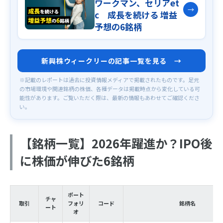
ワークマン、セリアet
→
c 成長を続ける 増益
予想の6銘柄
新興株ウィークリーの記事一覧を見る →
※記載のレポートは過去に投資情報メディアで掲載されたものです。足元
の市場環境や関連銘柄の株価、各種データは掲載時点から変化している可
能性があります。ご覧いただく際は、最新の情報もあわせてご確認くださ
い。
【銘柄一覧】2026年躍進か？IPO後
に株価が伸びた6銘柄
ポート
チャ
取引
フォリ
コード
銘柄名
ート
オ