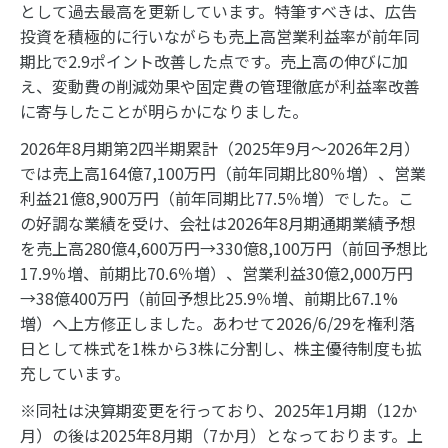
として過去最高を更新しています。特筆すべきは、広告
投資を積極的に行いながらも売上高営業利益率が前年同
期比で2.9ポイント改善した点です。売上高の伸びに加
え、変動費の削減効果や固定費の管理徹底が利益率改善
に寄与したことが明らかになりました。
2026年8月期第2四半期累計（2025年9月～2026年2月）
では売上高164億7,100万円（前年同期比80％増）、営業
利益21億8,900万円（前年同期比77.5％増）でした。こ
の好調な業績を受け、会社は2026年8月期通期業績予想
を売上高280億4,600万円→330億8,100万円（前回予想比
17.9％増、前期比70.6％増）、営業利益30億2,000万円
→38億400万円（前回予想比25.9％増、前期比67.1%
増）へ上方修正しました。あわせて2026/6/29を権利落
日として株式を1株から3株に分割し、株主優待制度も拡
充しています。
※同社は決算期変更を行っており、2025年1月期（12か
月）の後は2025年8月期（7か月）となっております。上