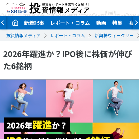
新着記事
レポート・コラム
動画
特集
著者
投資情報メディア
レポート・コラム
新興株ウィークリー
2026年躍進か？IPO後に株価が伸び
た6銘柄