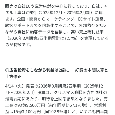
販売は自社ECや直営店舗を中心に行っており、自社チャ
ネル比率は約9割（2025年12月～2026年2月期）に達し
ます。企画・開発からマーケティング、ECサイト運営、
顧客サポートまでを内製化することで、外部依存を抑え
ながら自社に顧客データを蓄積し、高い売上総利益率
（2026年8月期第2四半期累計は72.7%）を実現している
のが特徴です。
◎広告投資をしながら利益は
2
倍に
—
好調の中間決算と
上方修正
4/14（火）発表の2026年8月期第2四半期（2025年12
月〜2026年2月）決算は、クリスマス商戦を含む同社の
最需要期にあたり、期待を上回る結果となりました。売
上高は93億9,500万円（前年同期比67.1％増）、営業利
益は15億3,100万円（同102.9％増）と、いずれも四半期