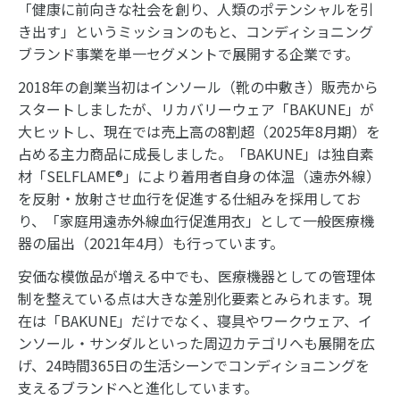
「健康に前向きな社会を創り、人類のポテンシャルを引
き出す」というミッションのもと、コンディショニング
ブランド事業を単一セグメントで展開する企業です。
2018年の創業当初はインソール（靴の中敷き）販売から
スタートしましたが、リカバリーウェア「BAKUNE」が
大ヒットし、現在では売上高の8割超（2025年8月期）を
占める主力商品に成長しました。「BAKUNE」は独自素
材「SELFLAME®」により着用者自身の体温（遠赤外線）
を反射・放射させ血行を促進する仕組みを採用してお
り、「家庭用遠赤外線血行促進用衣」として一般医療機
器の届出（2021年4月）も行っています。
安価な模倣品が増える中でも、医療機器としての管理体
制を整えている点は大きな差別化要素とみられます。現
在は「BAKUNE」だけでなく、寝具やワークウェア、イ
ンソール・サンダルといった周辺カテゴリへも展開を広
げ、24時間365日の生活シーンでコンディショニングを
支えるブランドへと進化しています。