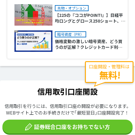
先物・オプション
【225の『ココがPOINT!』】日経平
均ロングとグロース250ショート、い
ま有効と考える理由は？
暗号資産（PR）
価格変動の激しい暗号資産、どう買
うのが正解？クレジットカード利用
で自動的に貯まる新しい選択肢
口座開設・管理料は
無料!
信用取引口座開設
信用取引を行うには、信用取引口座の開設が必要になります。
WEBサイト上でのお手続きだけで｢最短翌日｣口座開設完了！
証券総合口座をお持ちでない方