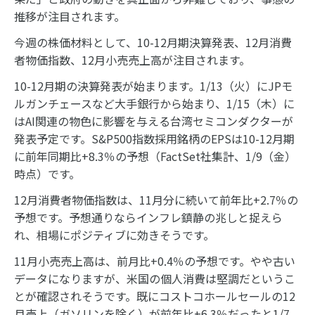
推移が注目されます。
今週の株価材料として、10-12月期決算発表、12月消費
者物価指数、12月小売売上高が注目されます。
10-12月期の決算発表が始まります。1/13（火）にJPモ
ルガンチェースなど大手銀行から始まり、1/15（木）に
はAI関連の物色に影響を与える台湾セミコンダクターが
発表予定です。S&P500指数採用銘柄のEPSは10-12月期
に前年同期比+8.3％の予想（FactSet社集計、1/9（金）
時点）です。
12月消費者物価指数は、11月分に続いて前年比+2.7％の
予想です。予想通りならインフレ鎮静の兆しと捉えら
れ、相場にポジティブに効きそうです。
11月小売売上高は、前月比+0.4％の予想です。やや古い
データになりますが、米国の個人消費は堅調だというこ
とが確認されそうです。既にコストコホールセールの12
月売上（ガソリンを除く）が前年比+6.3％だったと1/7