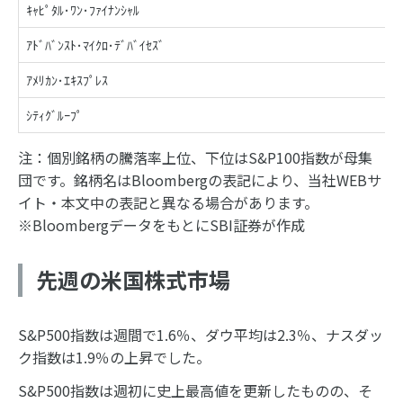
ｷｬﾋﾟﾀﾙ･ﾜﾝ･ﾌｧｲﾅﾝｼｬﾙ
ｱﾄﾞﾊﾞﾝｽﾄ･ﾏｲｸﾛ･ﾃﾞﾊﾞｲｾｽﾞ
ｱﾒﾘｶﾝ･ｴｷｽﾌﾟﾚｽ
ｼﾃｨｸﾞﾙｰﾌﾟ
注：個別銘柄の騰落率上位、下位はS&P100指数が母集
団です。銘柄名はBloombergの表記により、当社WEBサ
イト・本文中の表記と異なる場合があります。
※BloombergデータをもとにSBI証券が作成
先週の米国株式市場
S&P500指数は週間で1.6％、ダウ平均は2.3％、ナスダッ
ク指数は1.9％の上昇でした。
S&P500指数は週初に史上最高値を更新したものの、そ