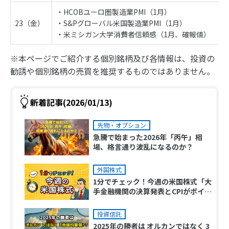
・HCOBユーロ圏製造業PMI（1月）
23（金）
・S&Pグローバル米国製造業PMI（1月）
・米ミシガン大学消費者信頼感（1月、確報値）
※本ページでご紹介する個別銘柄及び各情報は、投資の
勧誘や個別銘柄の売買を推奨するものではありません。
新着記事(2026/01/13)
先物・オプション
急騰で始まった2026年「丙午」相
場、格言通り波乱になるのか？
外国株式
1分でチェック！今週の米国株式「大
手金融機関の決算発表とCPIがポイン
トか」
投資信託
2025年の勝者は オルカンではなく 3