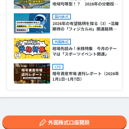
地域均等型！？ 2026年の分散投資
は？
国内株式
2026年の有望銘柄を探る（3）~活躍
期待の「フィジカルAI」関連銘柄
は？
外国株式
相場先読み！米株特集 今月のテー
マは「スポーツイベント関連」
CFD
暗号資産市場 週刊レポート（2026年
1月1日~1月7日）
外国株式口座開設