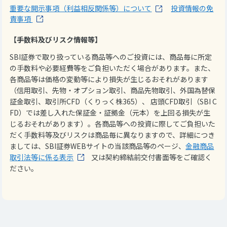
重要な開示事項（利益相反関係等）について
投資情報の免
責事項
【手数料及びリスク情報等】
SBI証券で取り扱っている商品等へのご投資には、商品毎に所定
の手数料や必要経費等をご負担いただく場合があります。また、
各商品等は価格の変動等により損失が生じるおそれがあります
（信用取引、先物・オプション取引、商品先物取引、外国為替保
証金取引、取引所CFD（くりっく株365）、 店頭CFD取引（SBI C
FD）では差し入れた保証金・証拠金（元本）を上回る損失が生
じるおそれがあります）。各商品等への投資に際してご負担いた
だく手数料等及びリスクは商品毎に異なりますので、詳細につき
ましては、SBI証券WEBサイトの当該商品等のページ、
金融商品
取引法等に係る表示
又は契約締結前交付書面等をご確認く
ださい。