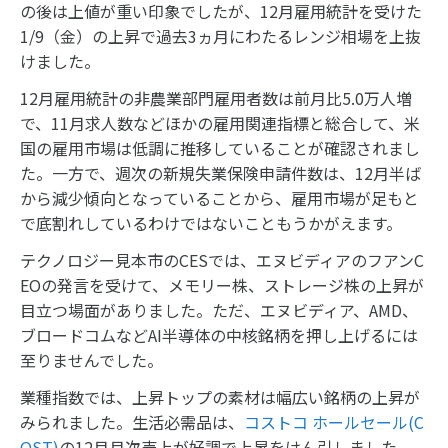
の後は上値が重い印象でしたが、12月雇用統計を受けた
1/9（金）の上昇で過去3ヵ月にわたるレンジ相場を上抜
けました。
12月雇用統計の非農業部門雇用者数は前月比5.0万人増
で、11月求人数などほかの雇用関連指標と総合して、米
国の雇用市場は低調に推移していることが確認されまし
た。一方で、週次の新規失業保険申請件数は、12月半ば
から減少傾向となっていることから、雇用市場が足もと
で底割れしているわけではないこともうかがえます。
テクノロジー見本市のCESでは、エヌビディアのフアンC
EOの発言を受けて、メモリー株、ストレージ株の上昇が
目立つ場面がありました。ただ、エヌビディア、AMD、
ブロードコムなどAI半導体の中核銘柄を押し上げるには
至りませんでした。
業種指数では、上昇トップの素材は幅広い銘柄の上昇が
みられました。生活必需品は、
コストコ ホールセール(C
OST)
の12月月次売上が好調で上昇をけん引しました。