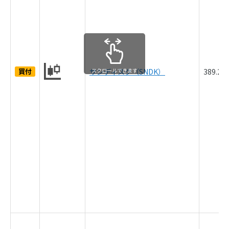
買付
サンディスク（SNDK）
スクロールできます
389.2