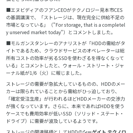
■エヌビディアのフアンCEOがテクノロジー見本市CES
の基調講演で、「ストレージは、現在完全に供給不足の
市場となっている」（"For storage, that is a completel
y unserved market today"）とコメントしました。
■モルガンスタンレーのアナリストが「HDDの需給がタ
イトであるため、クラウドサービスのオペレーターは総
所有コストの効率が劣るSSDを使わざるを得なくなって
いる」とコメントしたと、ウォール・ストリート・ジャ
ーナル紙が1/6（火）に報じました。
ストレージの需要が急拡大しているものの、HDDのメー
カーは限られていることから需給がひっ迫しており、
「確定受注生産」が行われるほどHDDメーカーの交渉力
が強くなっています。さらに、本来であればHDDを使う
ケースでも費用効率が低いSSD（ソリッド・ステート・
ドライブ）に需要が波及しているようです。
ストレージの関連銘柄としてHDDの
シーゲイト テクノロ