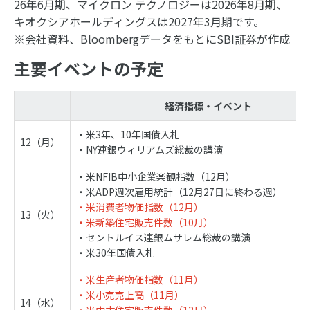
26年6月期、マイクロン テクノロジーは2026年8月期、
キオクシアホールディングスは2027年3月期です。
※会社資料、BloombergデータをもとにSBI証券が作成
主要イベントの予定
経済指標・イベント
・米3年、10年国債入札
12（月）
・NY連銀ウィリアムズ総裁の講演
・米NFIB中小企業楽観指数（12月）
・米ADP週次雇用統計（12月27日に終わる週）
・米消費者物価指数（12月）
13（火）
・米新築住宅販売件数（10月）
・セントルイス連銀ムサレム総裁の講演
・米30年国債入札
・米生産者物価指数（11月）
・米小売売上高（11月）
14（水）