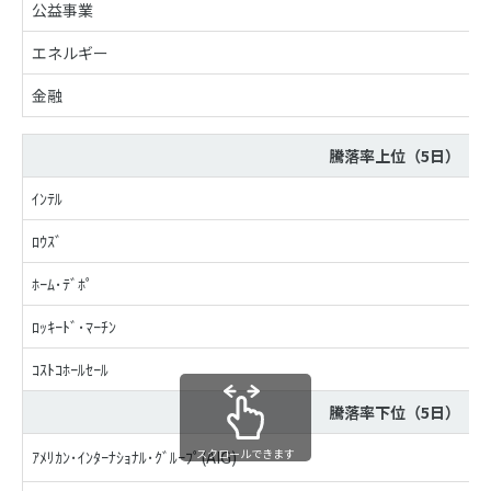
公益事業
エネルギー
金融
騰落率上位（5日）
ｲﾝﾃﾙ
ﾛｳｽﾞ
ﾎｰﾑ･ﾃﾞﾎﾟ
ﾛｯｷｰﾄﾞ･ﾏｰﾁﾝ
ｺｽﾄｺﾎｰﾙｾｰﾙ
騰落率下位（5日）
スクロールできます
ｱﾒﾘｶﾝ･ｲﾝﾀｰﾅｼｮﾅﾙ･ｸﾞﾙｰﾌﾟ(AIG)