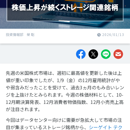
投資情報部 榮 聡
2026/01/13
先週の米国株式市場は、週初に最高値を更新した後は上
値が重い印象でしたが、1/9（金）の12月雇用統計がや
や弱含みだったことを受けて、過去3ヵ月のもみ合いレン
ジを上抜けたとみられます。今週の株価材料として、10-
12月期決算発表、12月消費者物価指数、12月小売売上高
が注目されます。
今回はデータセンター向けに需要が急拡大して市場の注
目が集まっているストレージ銘柄から、
シーゲイト テク