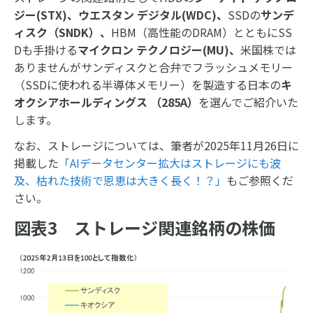
ジー
(STX)
、ウエスタン デジタル
(WDC)
、
SSDの
サンデ
ィスク（
SNDK
）、
HBM（高性能のDRAM）とともにSS
Dも手掛ける
マイクロン テクノロジー
(MU)
、
米国株では
ありませんがサンディスクと合弁でフラッシュメモリー
（SSDに使われる半導体メモリー）を製造する日本の
キ
オクシアホールディングス （
285A
）
を選んでご紹介いた
します。
なお、ストレージについては、筆者が2025年11月26日に
掲載した
「AIデータセンター拡大はストレージにも波
及、枯れた技術で恩恵は大きく長く！？」
もご参照くだ
さい。
図表3 ストレージ関連銘柄の株価