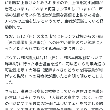
に明確に上抜けたとみられますので、上値を試す展開が
想定されます。これまで何度もお伝えしていますが、市
場の注目が高い株価指数が重要な高値を上抜けた場合、
3～5％の上値を試すというのが、筆者が意識している経
験則です。
なお、1/12（月）の米国市場はトランプ政権からのFRB
（連邦準備制度理事会）への圧力が前例のない領域に入
ったと捉えられて動揺する場面がありました。
パウエルFRB議長は1/11（日）、FRB本部改修について
昨年6月に行った議会証言を巡り、司法省から刑事訴追の
可能性を示す大陪審（起訴すべきかどうかを陪審員が判
断する機関）への召喚状が届いたと声明で明らかにしま
した。
さらに、議長は召喚状の根拠としている建物改修や議会
証言は「口実」であり、「大統領の意向ではなく、公共
の利益に関する最善の評価に基づいて金利を設定した結
果だ」と政府の動きを真正面から非難しており、事態の