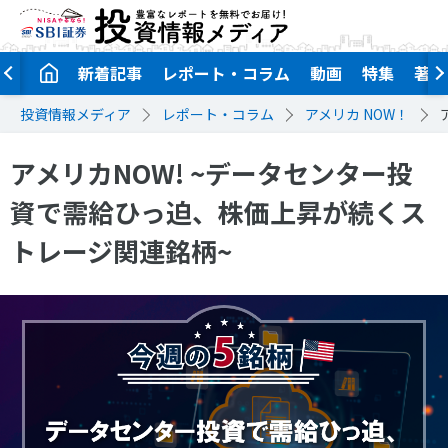
新着記事
レポート・コラム
動画
特集
著者
投資情報メディア
レポート・コラム
アメリカ NOW！
アメリカNOW! ~データセンター投
資で需給ひっ迫、株価上昇が続くス
トレージ関連銘柄~