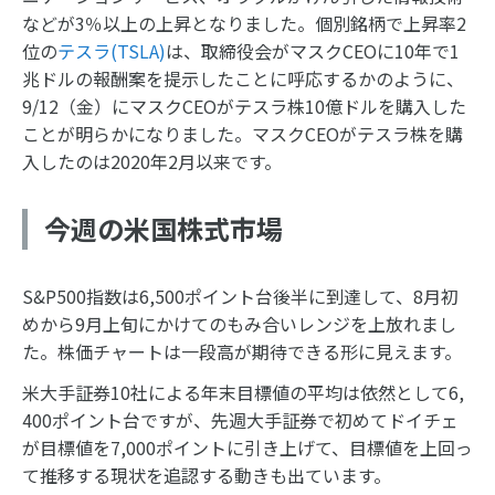
などが3％以上の上昇となりました。個別銘柄で上昇率2
位の
テスラ(TSLA)
は、取締役会がマスクCEOに10年で1
兆ドルの報酬案を提示したことに呼応するかのように、
9/12（金）にマスクCEOがテスラ株10億ドルを購入した
ことが明らかになりました。マスクCEOがテスラ株を購
入したのは2020年2月以来です。
今週の米国株式市場
S&P500指数は6,500ポイント台後半に到達して、8月初
めから9月上旬にかけてのもみ合いレンジを上放れまし
た。株価チャートは一段高が期待できる形に見えます。
米大手証券10社による年末目標値の平均は依然として6,
400ポイント台ですが、先週大手証券で初めてドイチェ
が目標値を7,000ポイントに引き上げて、目標値を上回っ
て推移する現状を追認する動きも出ています。