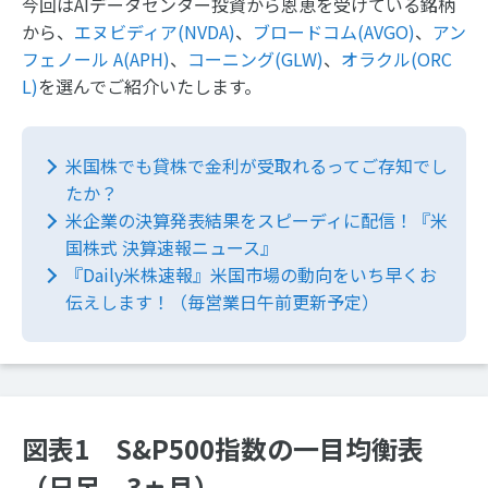
今回はAIデータセンター投資から恩恵を受けている銘柄
から、
エヌビディア(NVDA)
、
ブロードコム(AVGO)
、
アン
フェノール A(APH)
、
コーニング(GLW)
、
オラクル(ORC
L)
を選んでご紹介いたします。
米国株でも貸株で金利が受取れるってご存知でし
たか？
米企業の決算発表結果をスピーディに配信！『米
国株式 決算速報ニュース』
『Daily米株速報』米国市場の動向をいち早くお
伝えします！（毎営業日午前更新予定）
図表1 S&P500指数の一目均衡表
（日足、3ヵ月）