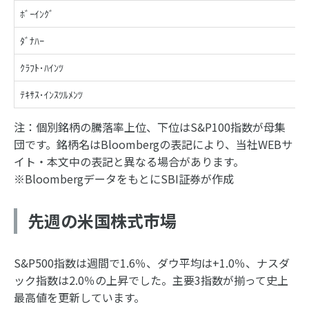
ﾎﾞｰｲﾝｸﾞ
ﾀﾞﾅﾊｰ
ｸﾗﾌﾄ･ﾊｲﾝﾂ
ﾃｷｻｽ･ｲﾝｽﾂﾙﾒﾝﾂ
注：個別銘柄の騰落率上位、下位はS&P100指数が母集
団です。銘柄名はBloombergの表記により、当社WEBサ
イト・本文中の表記と異なる場合があります。
※BloombergデータをもとにSBI証券が作成
先週の米国株式市場
S&P500指数は週間で1.6％、ダウ平均は+1.0％、ナスダ
ック指数は2.0％の上昇でした。主要3指数が揃って史上
最高値を更新しています。