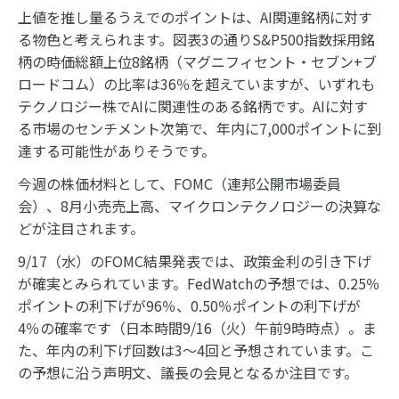
上値を推し量るうえでのポイントは、AI関連銘柄に対す
る物色と考えられます。図表3の通りS&P500指数採用銘
柄の時価総額上位8銘柄（マグニフィセント・セブン+ブ
ロードコム）の比率は36％を超えていますが、いずれも
テクノロジー株でAIに関連性のある銘柄です。AIに対す
る市場のセンチメント次第で、年内に7,000ポイントに到
達する可能性がありそうです。
今週の株価材料として、FOMC（連邦公開市場委員
会）、8月小売売上高、マイクロンテクノロジーの決算な
どが注目されます。
9/17（水）のFOMC結果発表では、政策金利の引き下げ
が確実とみられています。FedWatchの予想では、0.25％
ポイントの利下げが96％、0.50％ポイントの利下げが
4％の確率です（日本時間9/16（火）午前9時時点）。ま
た、年内の利下げ回数は3～4回と予想されています。こ
の予想に沿う声明文、議長の会見となるか注目です。