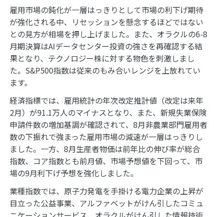
雇用市場の鈍化が一層はっきりとして市場の利下げ期待
が強化される中、リセッションを懸念するほどではない
との見方が相場を押し上げました。また、オラクルの6-8
月期決算はAIデータセンター投資の強さを再確認する結
果となり、テクノロジー株に対する物色を刺激しまし
た。S&P500指数は従来のもみ合いレンジを上放れてい
ます。
経済指標では、雇用統計の年次改定推計値（改定は来年
2月）が91.1万人のマイナスとなり、また、新規失業保険
申請件数の増加基調が確認されて、8月非農業部門雇用者
数の下振れで強まった雇用市場の減速が一層はっきりし
ました。一方、8月生産者物価は前年比の伸び率が総合
指数、コア指数とも前月値、市場予想値を下回って、市
場の9月利下げ予想を強化しました。
業種指数では、原子力発電を手掛ける電力企業の上昇が
目立った公益事業、アルファベットがけん引したコミュ
ニケーションサービス、オラクルがけん引した情報技術