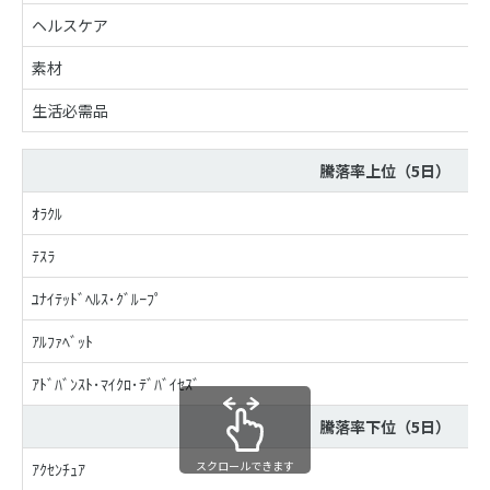
ヘルスケア
素材
生活必需品
騰落率上位（5日）
ｵﾗｸﾙ
ﾃｽﾗ
ﾕﾅｲﾃｯﾄﾞﾍﾙｽ･ｸﾞﾙｰﾌﾟ
ｱﾙﾌｧﾍﾞｯﾄ
ｱﾄﾞﾊﾞﾝｽﾄ･ﾏｲｸﾛ･ﾃﾞﾊﾞｲｾｽﾞ
騰落率下位（5日）
スクロールできます
ｱｸｾﾝﾁｭｱ