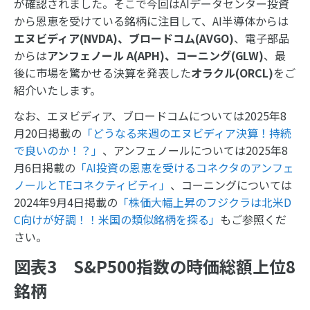
が確認されました。そこで今回はAIデータセンター投資
から恩恵を受けている銘柄に注目して、AI半導体からは
エヌビディア
(NVDA)
、ブロードコム
(AVGO)
、電子部品
からは
アンフェノール
A(APH)
、コーニング
(GLW)
、最
後に市場を驚かせる決算を発表した
オラクル
(ORCL)
をご
紹介いたします。
なお、エヌビディア、ブロードコムについては2025年8
月20日掲載の
「どうなる来週のエヌビディア決算！持続
で良いのか！？」
、アンフェノールについては2025年8
月6日掲載の
「AI投資の恩恵を受けるコネクタのアンフェ
ノールとTEコネクティビティ」
、コーニングについては
2024年9月4日掲載の
「株価大幅上昇のフジクラは北米D
C向けが好調！！米国の類似銘柄を探る」
もご参照くだ
さい。
図表3 S&P500指数の時価総額上位8
銘柄