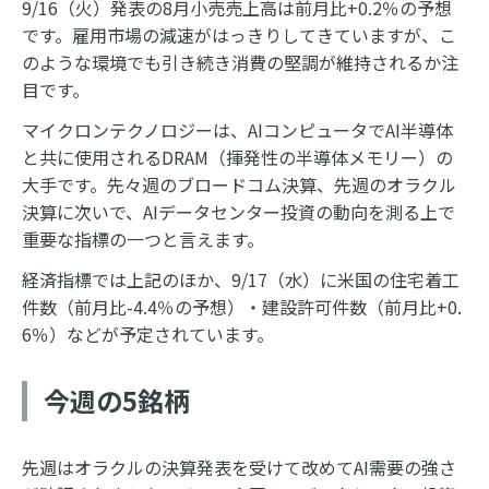
9/16（火）発表の8月小売売上高は前月比+0.2％の予想
です。雇用市場の減速がはっきりしてきていますが、こ
のような環境でも引き続き消費の堅調が維持されるか注
目です。
マイクロンテクノロジーは、AIコンピュータでAI半導体
と共に使用されるDRAM（揮発性の半導体メモリー）の
大手です。先々週のブロードコム決算、先週のオラクル
決算に次いで、AIデータセンター投資の動向を測る上で
重要な指標の一つと言えます。
経済指標では上記のほか、9/17（水）に米国の住宅着工
件数（前月比-4.4％の予想）・建設許可件数（前月比+0.
6％）などが予定されています。
今週の5銘柄
先週はオラクルの決算発表を受けて改めてAI需要の強さ