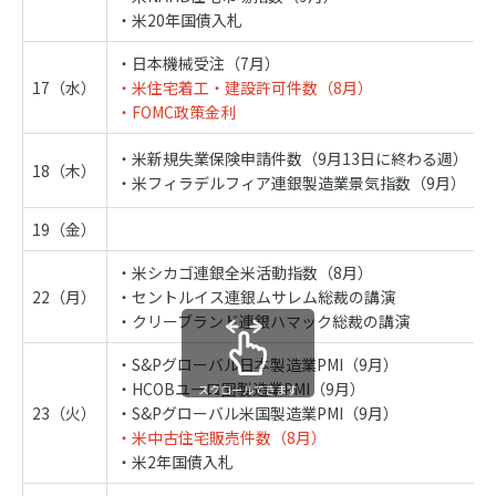
・米20年国債入札
・日本機械受注（7月）
17（水）
・米住宅着工・建設許可件数（8月）
・FOMC政策金利
・米新規失業保険申請件数（9月13日に終わる週）
18（木）
・米フィラデルフィア連銀製造業景気指数（9月）
19（金）
・米シカゴ連銀全米活動指数（8月）
22（月）
・セントルイス連銀ムサレム総裁の講演
・クリーブランド連銀ハマック総裁の講演
・S&Pグローバル日本製造業PMI（9月）
・HCOBユーロ圏製造業PMI（9月）
スクロールできます
23（火）
・S&Pグローバル米国製造業PMI（9月）
・米中古住宅販売件数（8月）
・米2年国債入札