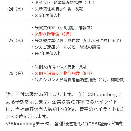
・ドイツIFO企業景況感指数（9月）
24（水）
・米新築住宅販売件数（8月）
・米5年国債入札
・米実質GDP（4-6月期、確報値）
・米耐久財受注（8月）
25（木）
・米新規失業保険申請件数（5月24日に終わる週）
・シカゴ連銀グールズビー総裁の講演
・米7年国債入札
・米個人所得・個人支出（8月）
26（金）
・米個人消費支出物価指数（8月）
・米ミシガン大学消費者信頼感指数（9月、確報値）
注：日付は現地時間によります。（E）はBloombergに
よる予想を示します。企業決算の赤字でのハイライト
は、当社顧客保有人数の1～30位、青字のハイライトは3
1～50位を示します。
※Bloombergデータ、各種報道をもとにSBI証券が作成