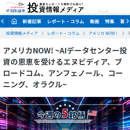
新着記事
レポート・コラム
動画
特集
著者
投資情報メディア
レポート・コラム
アメリカ NOW！
アメリカNOW! ~AIデータセンター投
資の恩恵を受けるエヌビディア、ブ
ロードコム、アンフェノール、コー
ニング、オラクル~