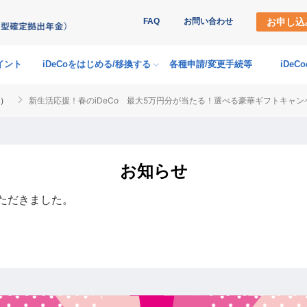
FAQ
お問い合わせ
お申し込
イント
iDeCoをはじめる
/
移換する
各種申請
/
変更手続等
iDe
コ）
新生活応援！春のiDeCo 最大5万円分が当たる！選べる豪華ギフトキャン
お知らせ
いただきました。