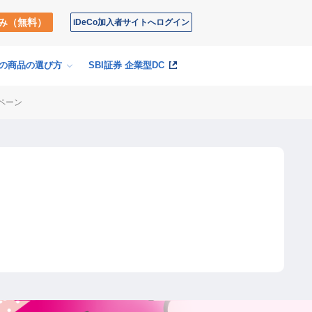
み
（無料）
iDeCo
加入者サイト
へログイン
Coの商品の
選び方
SBI証券
企業型DC
ペーン