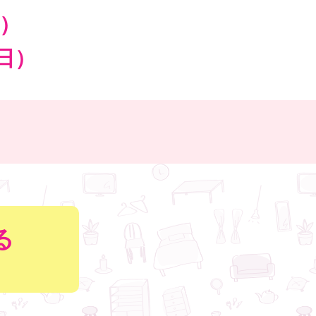
金）
（日）
る