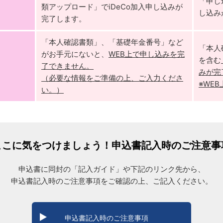
「申し
類アップロード」でiDeCo加入申し込みが
し込み
完了します。
「本人確認書類」、「基礎年金番号」など
「本人
がお手元にないと、
WEB上で申し込みを完
を含む
了できません。
みが完
（必要な情報をご準備の上、ご入力くださ
※WE
い。）
ここに気をつけましょう！
申込書記入時のご注意事
申込書に同封の「記入ガイド」や下記のリンク先から、
申込書記入時のご注意事項をご確認の上、ご記入ください。
申込書記入時のご注意事項