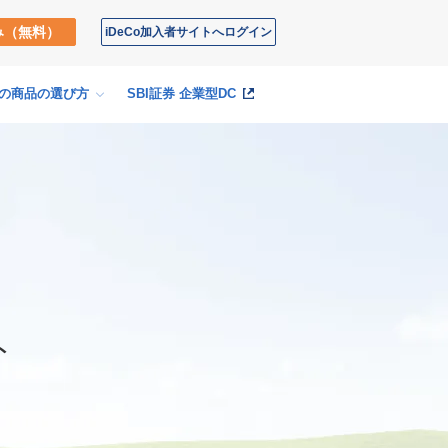
み
（無料）
iDeCo
加入者サイト
へログイン
Coの商品の
選び方
SBI証券
企業型DC
ト