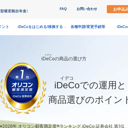
FAQ
お問い合わせ
お申込
イント
iDeCoをはじめる
/
移換する
各種申請
/
変更手続等
iDe
iDeCo
の商品の選び方
iDeCo
での運用と
商品選びのポイン
※2026年 オリコン顧客満足度®ランキング iDeCo 証券会社 第1位