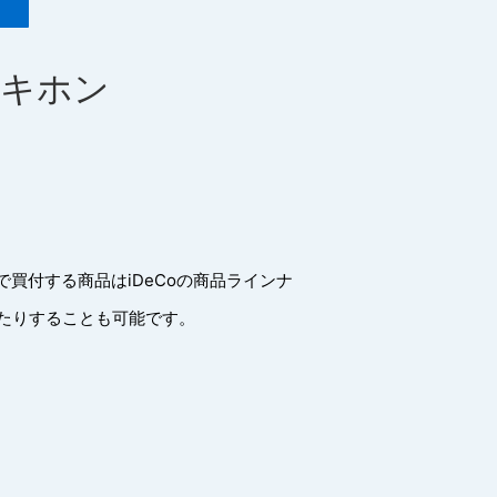
のキホン
？
買付する商品はiDeCoの商品ラインナ
たりすることも可能です。