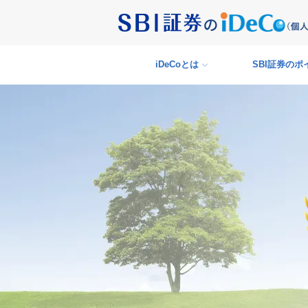
iDeCoとは
SBI証券の
ポ