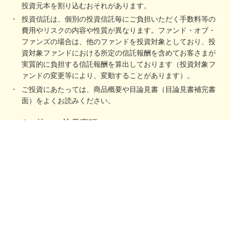
投資元本を割り込むおそれがあります。
投資信託は、個別の投資信託毎にご負担いただく手数料等の
費用やリスクの内容や性質が異なります。ファンド・オブ・
ファンズの場合は、他のファンドを投資対象としており、投
資対象ファンドにおける所定の信託報酬を含めてお客さまが
実質的に負担する信託報酬を算出しております（投資対象フ
ァンドの変更等により、変動することがあります）。
ご投資にあたっては、商品概要や目論見書（目論見書補完書
面）をよくお読みください。
＜その他のご注意事項＞
確定拠出年金運営管理機関であるSBI証券は、お客さま（加入者等）に
対して特定の商品への投資について指図を行うこと、または指図を行わ
ないことを勧めるものではありません。
掲載されている各コンテンツは、情報の提供を目的としており、投資そ
の他の行動を勧誘する目的で作成したものではありません。
投資対象、投資機会の選択などの投資に係る最終決定は、お客さまご自
身の判断でなさるようにお願いいたします。