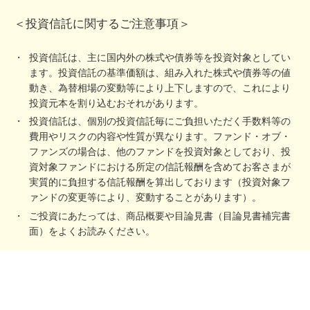
＜投資信託に関するご注意事項＞
投資信託は、主に国内外の株式や債券等を投資対象としてい
ます。投資信託の基準価額は、組み入れた株式や債券等の値
動き、為替相場の変動等により上下しますので、これにより
投資元本を割り込むおそれがあります。
投資信託は、個別の投資信託毎にご負担いただく手数料等の
費用やリスクの内容や性質が異なります。ファンド・オブ・
ファンズの場合は、他のファンドを投資対象としており、投
資対象ファンドにおける所定の信託報酬を含めてお客さまが
実質的に負担する信託報酬を算出しております（投資対象フ
ァンドの変更等により、変動することがあります）。
ご投資にあたっては、商品概要や目論見書（目論見書補完書
面）をよくお読みください。
＜その他のご注意事項＞
確定拠出年金運営管理機関であるSBI証券は、お客さま（加入者等）に
対して特定の商品への投資について指図を行うこと、または指図を行わ