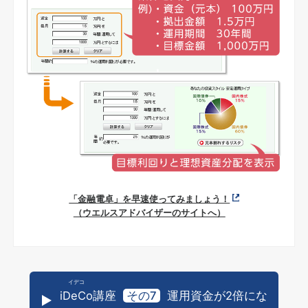
「金融電卓」を早速使ってみましょう！
（ウエルスアドバイザーのサイトへ）
iDeCo
講座
その7
運用資金が2倍にな