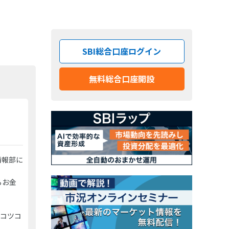
SBI総合口座ログイン
無料総合口座開設
情報部に
らお金
、コツコ