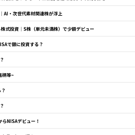
弾｜AI・次世代素材関連株が浮上
株から株式投資｜S株（単元未満株）で少額デビュー
ISAで銀に投資する？
？
銘柄等~
る？
？
からNISAデビュー！