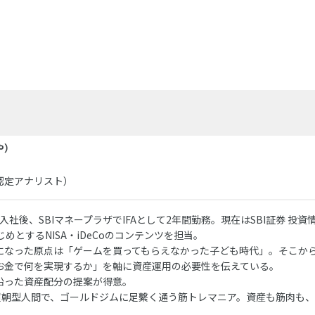
や）
認定アナリスト）
入社後、SBIマネープラザでIFAとして2年間勤務。現在はSBI証券 投資
じめとするNISA・iDeCoのコンテンツを担当。
になった原点は「ゲームを買ってもらえなかった子ども時代」。そこか
お金で何を実現するか」を軸に資産運用の必要性を伝えている。
沿った資産配分の提案が得意。
の超朝型人間で、ゴールドジムに足繫く通う筋トレマニア。資産も筋肉も