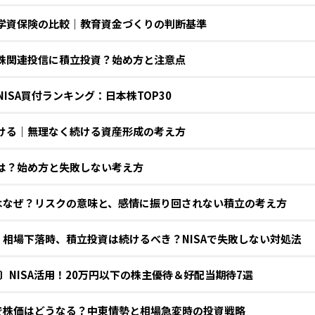
Aと学資保険の比較｜教育資金づくりの判断基準
導体株関連投信に積立投資？始め方と注意点
 NISA買付ランキング：日本株TOP30
を避ける｜無理なく続ける資産形成の考え方
Aとは？始め方と失敗しない考え方
のはなぜ？リスクの意味と、感情に振り回されない積立の考え方
〕相場下落時、積立投資は続けるべき？NISAで失敗しない対処法
定〕NISA活用！20万円以下の株主優待＆好配当期待7選
騰で株価はどうなる？中東情勢と相場急変時の投資戦略