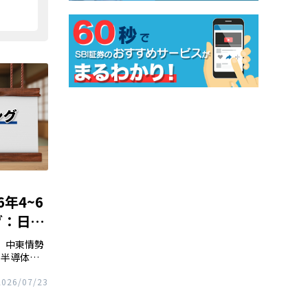
6年4~6
グ：日本
は、中東情勢
・半導体関
。6月末に
2026/07/23
乗せ、3月
した。 こ