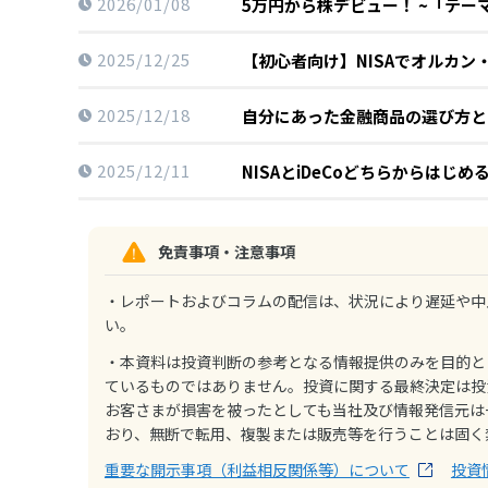
2026/01/08
5万円から株デビュー！ ~「テー
2025/12/25
【初心者向け】NISAでオルカン・
2025/12/18
自分にあった金融商品の選び方と
2025/12/11
NISAとiDeCoどちらからはじめ
免責事項・注意事項
・レポートおよびコラムの配信は、状況により遅延や中
い。
・本資料は投資判断の参考となる情報提供のみを目的と
ているものではありません。投資に関する最終決定は投
お客さまが損害を被ったとしても当社及び情報発信元は
おり、無断で転用、複製または販売等を行うことは固く
重要な開示事項（利益相反関係等）について
投資