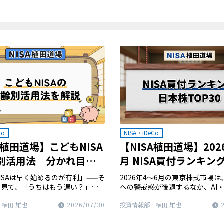
Co
NISA・iDeCo
A植田道場】こどもNISA
【NISA植田道場】202
別活用法｜分かれ目は1
月 NISA買付ランキン
株TOP30
ISAは早く始めるのが有利」——そ
2026年4～6月の東京株式市場
を見て、「うちはもう遅い？」と
への警戒感が後退するなか、AI
せんか。 こどもNISAは何歳から
連株を中心に大きく上昇しました
植田 雄也
2026/07/30
投資情報部 植田 雄也
、その年齢に合った戦略がありま
は月末値として初めて7万円台に
0歳・6歳・12歳・15歳の4つの
末からの上昇率は約37%に達しま