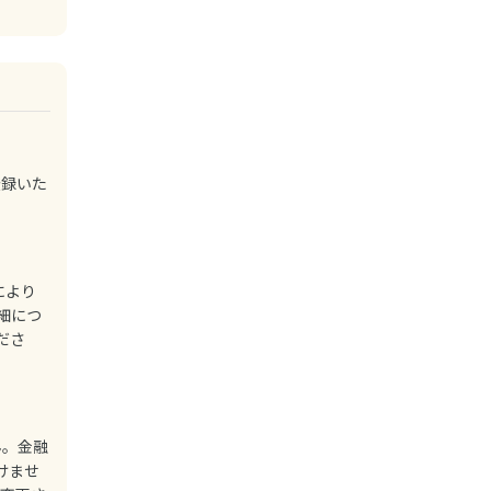
登録いた
により
細につ
ださ
ん。金融
けませ