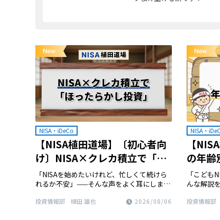
NISA・iDeCo
NISA・iDe
【NISA植田道場】〔初心者向
【NIS
け〕NISA×クレカ積立で「ほ
の年齢
ったらかし投資」
2歳？
「NISAを始めたいけれど、忙しくて続けら
「こどもN
れるか不安」——そんな声をよく耳にしま
んな解説
す。実は、積立を長く続けるコツは、意志
感じていま
投資情報部 植田 雄也
2026/08/06
投資情報部 
の強さではなく「仕組み」。今回はクレカ
始めても
積立を使った「ほったらかし投資」を解説
す。今回は