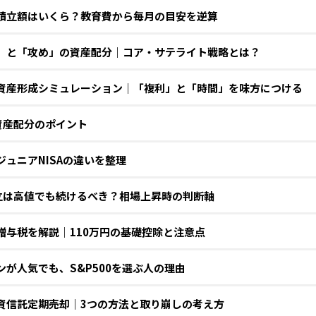
スで、わが家に合う活...
うした中、投資家はNISA（...
Aの積立額はいくら？教育費から毎月の目安を逆算
守り」と「攻め」の資産配分｜コア・サテライト戦略とは？
Aの資産形成シミュレーション｜「複利」と「時間」を味方につける
資産配分のポイント
とジュニアNISAの違いを整理
積立は高値でも続けるべき？相場上昇時の判断軸
と贈与税を解説｜110万円の基礎控除と注意点
カンが人気でも、S&P500を選ぶ人の理由
の投資信託定期売却｜3つの方法と取り崩しの考え方